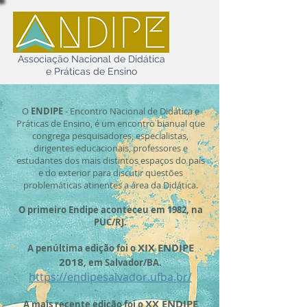
Associação Nacional de Didática
e Práticas de Ensino
O
ENDIPE
- Encontro Nacional de Didática e
Práticas de Ensino, é um encontro bianual que
congrega pesquisadores, especialistas,
dirigentes educacionais, professores e
estudantes dos mais distintos espaços do país
e do exterior para discutir questões
problemáticas atinentes a área da Didática.
O primeiro Endipe aconteceu em 1982, na
PUC/RJ.
XIX ENDIPE
A penúltima edição foi o
2018
, em Salvador/BA.
https://endipesalvador.ufba.br/
XX ENDIPE
A mais recente edição foi o