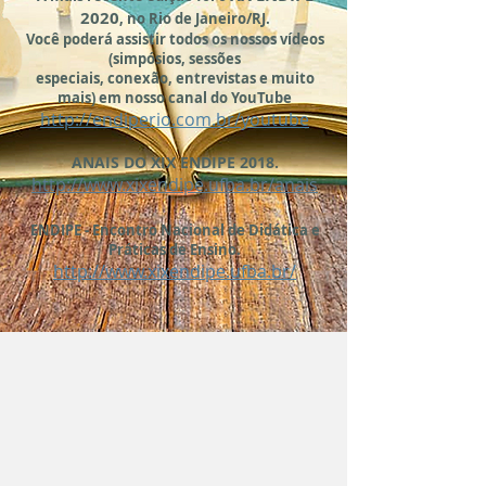
2020
, no Rio de Janeiro/RJ.
Você poderá assistir todos os nossos vídeos
(simpósios, sessões
especiais, conexão, entrevistas e muito
mais) em nosso canal do YouTube
http://endiperio.com.br/youtube
ANAIS DO XIX ENDIPE 2018.
http://www.xixendipe.ufba.br/anais
ENDIPE - Encontro Nacional de Didática e
Práticas de Ensino.
http://www.xixendipe.ufba.br/