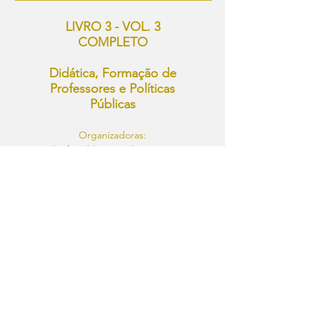
LIVRO 3 - VOL. 3
COMPLETO
Didática, Formação de
Professores e Políticas
Públicas
Organizadoras:
Andréa Maturano Longarezi
Geovana Ferreira Melo
Priscilla de Andrade Silva Ximenes
Para download clique no livro abaixo